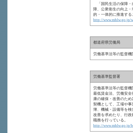
「国民生活の保障・向
障、公衆衛生の向上・
的・一体的に推進する
http://www.mhlw.go.jp/w
都道府県労働局
労働基準法等の監督機
労働基準監督署
労働基準法等の監督機
最低賃金法、労働安全
康の確保・改善のため
契機として、工場や事
簿、機械・設備等を検
改善を求めたり、行政
職務を行っている。
http://www.mhlw.go.jp/