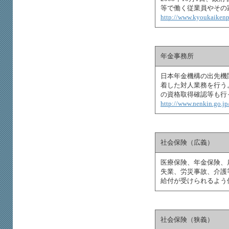
等で働く従業員やその
http://www.kyoukaikenpo
年金事務所
日本年金機構の出先機
着した対人業務を行う
の資格取得確認等も行
http://www.nenkin.go.jp
社会保険（広義）
医療保険、年金保険、
失業、労災事故、介護
給付が受けられるよう
社会保険（狭義）