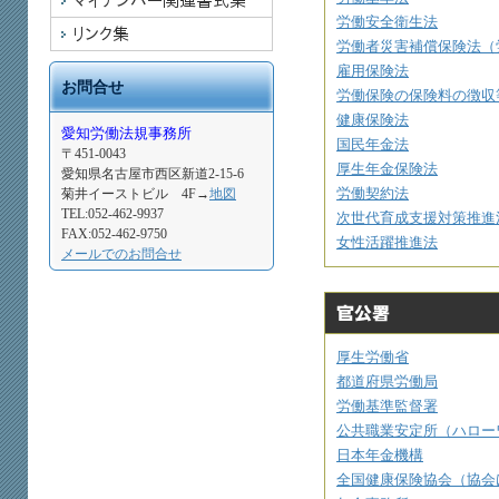
労働安全衛生法
労働者災害補償保険法（
雇用保険法
お問合せ
労働保険の保険料の徴収
健康保険法
愛知労働法規事務所
国民年金法
〒451-0043
厚生年金保険法
愛知県名古屋市西区新道2-15-6
労働契約法
菊井イーストビル 4F→
地図
TEL:052-462-9937
次世代育成支援対策推進
FAX:052-462-9750
女性活躍推進法
メールでのお問合せ
厚生労働省
都道府県労働局
労働基準監督署
公共職業安定所（ハロー
日本年金機構
全国健康保険協会（協会