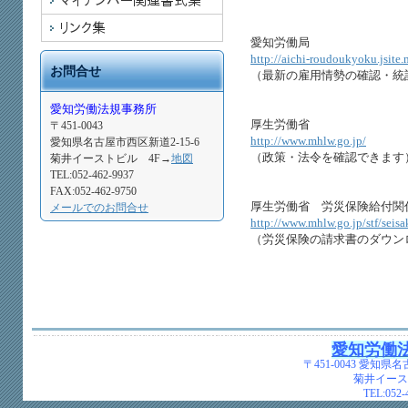
愛知労働局
http://aichi-roudoukyoku.jsite.
お問合せ
（最新の雇用情勢の確認・統
愛知労働法規事務所
厚生労働省
〒451-0043
http://www.mhlw.go.jp/
愛知県名古屋市西区新道2-15-6
（政策・法令を確認できます
菊井イーストビル 4F→
地図
TEL:052-462-9937
FAX:052-462-9750
厚生労働省 労災保険給付関
メールでのお問合せ
http://www.mhlw.go.jp/stf/sei
（労災保険の請求書のダウン
愛知労働
〒451-0043
愛知県名古
菊井イース
TEL:
052-